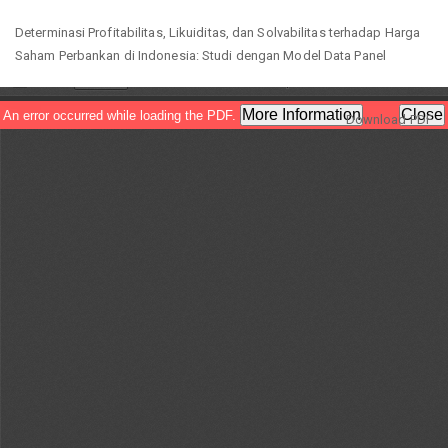
Return
Determinasi Profitabilitas, Likuiditas, dan Solvabilitas terhadap Harga
to
Saham Perbankan di Indonesia: Studi dengan Model Data Panel
Article
Details
Download
Download PDF