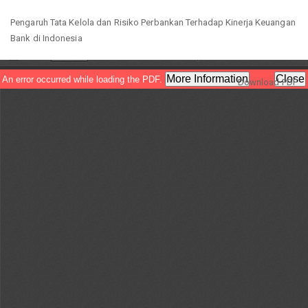
Return
Pengaruh Tata Kelola dan Risiko Perbankan Terhadap Kinerja Keuangan
to
Bank di Indonesia
Article
Details
Download
Download PDF