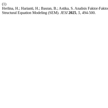
(1)
Herlina, H.; Harianti, H.; Basran, B.; Astika, S. Analisis Faktor
Structural Equation Modeling (SEM).
JESI
2025
,
5
, 494-500.