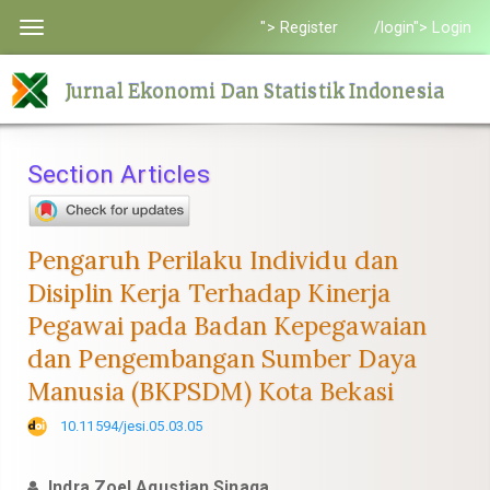
Quick
"> Register
/login"> Login
Toggle
jump
navigation
to
Jurnal Ekonomi Dan Statistik Indonesia
page
content
Main
Section Articles
Navigation
Main
Content
Pengaruh Perilaku Individu dan
Sidebar
Disiplin Kerja Terhadap Kinerja
Pegawai pada Badan Kepegawaian
dan Pengembangan Sumber Daya
Manusia (BKPSDM) Kota Bekasi
10.11594/jesi.05.03.05
Indra Zoel Agustian Sinaga