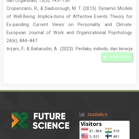
dan Organisasi, 13(3), 145–156.
Cropanzano, R., & Dasborough, M. T. (2015). Dynamic Models
of Well-Being: Implica-tions of Affective Events Theory for
Ex-panding Current Views on Personality and Climate.
European Journal of Work and Organizational Psychology.
24(6), 844–847.
Inzani, F., & Baharudin, A. (2023). Perilaku individu dan kinerja
pegawai dalam
READ MORE
organisasi pemerintahan. Jurnal Admin-istrasi Negara, 29(1),
65–78.
Kaawoan, J. E. (2019). Kinerja aparatur sipil negara dalam
penyelenggaraan pela-yanan publik. Jurnal Administrasi
Publik, 5(1), 1–10.
Loku, A., & Gogiqi, B. (2020). Individual behav-ior and
employee performance in public organizations. Journal of
Statistics:
Public Admin-istration and Governance, 10(3), 45–58.
https://doi.org/10.5296/jpag.v10i3.
Mangkunegara, A. A. A. P. (2019). Manajemen sumber daya