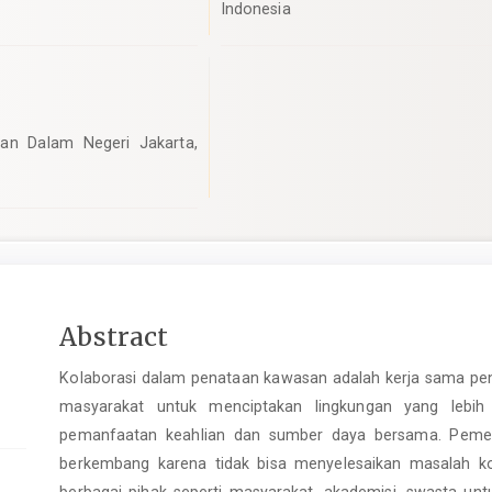
Indonesia
han Dalam Negeri Jakarta,
pro.article.sidebar##
Main
Abstract
Article
Kolaborasi dalam penataan kawasan adalah kerja sama pent
Content
masyarakat untuk menciptakan lingkungan yang lebih ba
pemanfaatan keahlian dan sumber daya bersama. Pemerin
berkembang karena tidak bisa menyelesaikan masalah ko
berbagai pihak seperti masyarakat, akademisi, swasta u