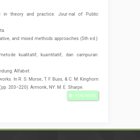
e in theory and practice. Jour-nal of Public
ta.
titative, and mixed methods approaches (5th ed.).
etode kualitatif, kuantitatif, dan campuran.
ndung: Alfabet.
rks. In R. S. Morse, T. F. Buss, & C. M. Kinghorn
 (pp. 203–220). Armonk, NY: M. E. Sharpe.
rated framework for collabora-tive governance.
READ MORE
1), 1–29. https://doi.org/10.1093/jopart/mur011
a analysis: An expanded source-book (2nd ed.).
i revisi). Bandung: Remaja Rosdakarya.
nelitian pendidikan bahasa. Solo: Cakra Books.