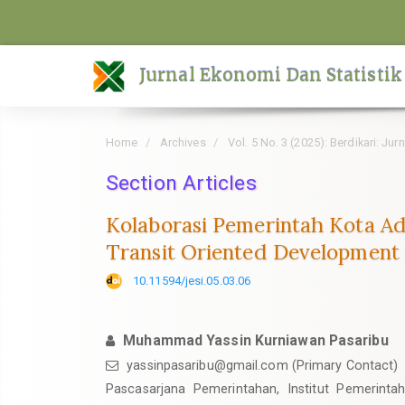
Quick
jump
to
Jurnal Ekonomi Dan Statistik
page
content
Main
Home
Archives
Vol. 5 No. 3 (2025): Berdikari: Ju
Navigation
Main
Section Articles
Content
Kolaborasi Pemerintah Kota A
Sidebar
Transit Oriented Development
10.11594/jesi.05.03.06
Muhammad Yassin Kurniawan Pasaribu
yassinpasaribu@gmail.com (Primary Contact)
Pascasarjana Pemerintahan, Institut Pemerinta