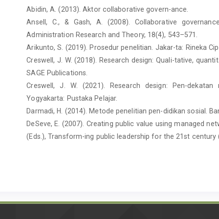
Abidin, A. (2013). Aktor collaborative govern-ance.
Ansell, C., & Gash, A. (2008). Collaborative governanc
Administration Research and Theory, 18(4), 543–571.
Arikunto, S. (2019). Prosedur penelitian. Jakar-ta: Rineka Cip
Creswell, J. W. (2018). Research design: Quali-tative, quan
SAGE Publications.
Creswell, J. W. (2021). Research design: Pen-dekatan m
Yogyakarta: Pustaka Pelajar.
Darmadi, H. (2014). Metode penelitian pen-didikan sosial. Ba
DeSeve, E. (2007). Creating public value using managed netwo
(Eds.), Transform-ing public leadership for the 21st century
Emerson, K., Nabatchi, T., & Balogh, S. (2012). An integ
Journal of Public Admin-istration Research and Theory, 22(
Miles, M. B., & Huberman, A. M. (1994). Quali-tative dat
Thousand Oaks, CA: Sage Publications.
Moleong, L. J. (2008). Metodologi penelitian kualitatif (Edis
Nugrahani, F. (2014). Metode penelitian kuali-tatif dalam pe