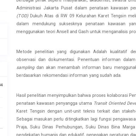
Administrasi Jakarta Pusat dalam penataan kawasan 
(TOD)
Dukuh Atas di RW 09 Kelurahan Karet Tengsin meliba
dalam mendukung suksesknya penataan kawasan yang
menggunakan teori Ansell and Gash untuk menganalisis pro
Metode penelitian yang digunakan Adalah kualitatif 
observasi dan dokumentasi. Penentuan informan dalam
sampling
dan akan menambah informan baru menggun
berdasarkan rekomendasi informan yang sudah ada.
34
Hasil penelitian menyimpulkan bahwa proses kolaborasi Pe
penataan kawasan penyangga utama
Transit Oriented De
Karet Tengsin dengan unit-unit teknis terkait dan stakeh
Sebagai masukan perlu ditingkatkan lagi fungsi pengawasa
Praja, Suku Dinas Perhubungan, Suku Dinas Bina Marg
pendekatan humanis dan edukatif, penegakan peraturan daer