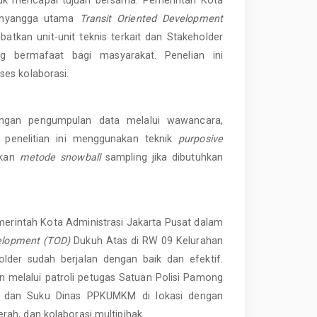
penyangga utama
Transit Oriented Development
tkan unit-unit teknis terkait dan Stakeholder
 bermafaat bagi masyarakat. Penelian ini
ses kolaborasi.
dengan pengumpulan data melalui wawancara,
 penelitian ini menggunakan teknik
purposive
akan
metode snowball
sampling jika dibutuhkan
merintah Kota Administrasi Jakarta Pusat dalam
velopment (TOD)
Dukuh Atas di RW 09 Kelurahan
older sudah berjalan dengan baik dan efektif.
n melalui patroli petugas Satuan Polisi Pamong
a dan Suku Dinas PPKUMKM di lokasi dengan
ah, dan kolaborasi multipihak.