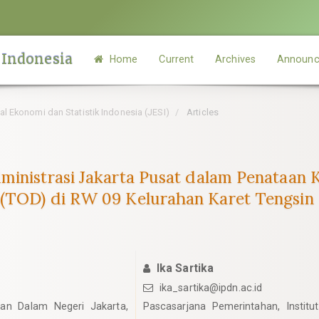
 Indonesia
Home
Current
Archives
Announc
rnal Ekonomi dan Statistik Indonesia (JESI)
Articles
dministrasi Jakarta Pusat dalam Penataa
 (TOD) di RW 09 Kelurahan Karet Tengsin
Ika Sartika
ika_sartika@ipdn.ac.id
han Dalam Negeri Jakarta,
Pascasarjana Pemerintahan, Instit