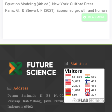
Equation Modeling (4th ed.). New York: Guilford Press.
Ranis, G., & Stewart, F. (2021). Economic growth and human
development: Updat-ed perspectives. World Development,
READ MORE
138, 105–113.
Sjafrizal. (2020). Perencanaan Pembangunan Daerah dalam
Era Otonomi. Jakarta: Rajawali Pers.
Todaro, M. P., & Smith, S. C. (2020). Eco-nomic Development
(13th ed.). New York: Pearson Education.
United Nations Development Programme. (2022). Human
Development Report 2022. New York: UNDP.
Statistics:
World Bank. (2020). Border Area Devel-opment and Regional
Economic Growth. Washington, DC: World Bank.
World Bank. (2021). Indonesia Economic Pro-spects:
Address
Boosting the Recovery. Washing-ton, DC: World Bank.
Perum Sarimadu II B3 No.09,
Pakisaji, Kab.Malang, Jawa Timur,
Indonesia 65162