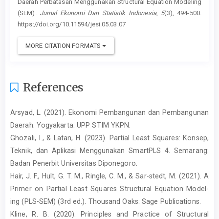
Daerah Perbatasan Menggunakan Structural Equation Modeling
(SEM).
Jurnal Ekonomi Dan Statistik Indonesia
,
5
(3), 494-500.
https://doi.org/10.11594/jesi.05.03.07
MORE CITATION FORMATS
References
Arsyad, L. (2021). Ekonomi Pembangunan dan Pembangunan
Daerah. Yogyakarta: UPP STIM YKPN.
Ghozali, I., & Latan, H. (2023). Partial Least Squares: Konsep,
Teknik, dan Aplikasi Menggunakan SmartPLS 4. Semarang:
Badan Penerbit Universitas Diponegoro.
Hair, J. F., Hult, G. T. M., Ringle, C. M., & Sar-stedt, M. (2021). A
Primer on Partial Least Squares Structural Equation Model-
ing (PLS-SEM) (3rd ed.). Thousand Oaks: Sage Publications.
Kline, R. B. (2020). Principles and Practice of Structural