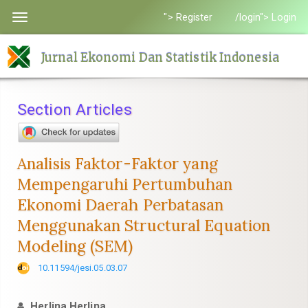
Quick
"> Register
/login"> Login
Toggle
jump
navigation
to
Jurnal Ekonomi Dan Statistik Indonesia
page
content
Main
Section Articles
Navigation
Main
Content
Analisis Faktor-Faktor yang
Sidebar
Mempengaruhi Pertumbuhan
Ekonomi Daerah Perbatasan
Menggunakan Structural Equation
Modeling (SEM)
10.11594/jesi.05.03.07
Herlina Herlina