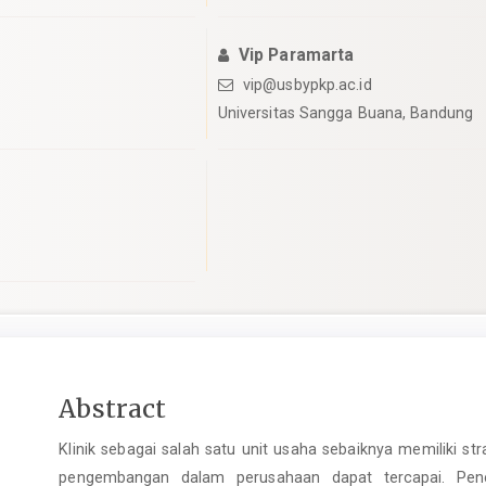
Vip Paramarta
vip@usbypkp.ac.id
Universitas Sangga Buana, Bandung
pro.article.sidebar##
Main
Abstract
Article
Klinik sebagai salah satu unit usaha sebaiknya memiliki str
Content
pengembangan dalam perusahaan dapat tercapai. Pen