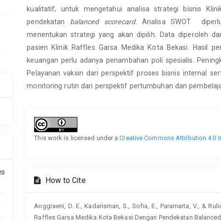
kualitatif, untuk mengetahui analisa strategi bisnis K
pendekatan
balanced scorecard
. Analisa SWOT diperlu
menentukan strategi yang akan dipilih. Data diperoleh 
pasien Klinik Raffles Garsa Medika Kota Bekasi. Hasil pe
keuangan perlu adanya penambahan poli spesialis. Peningk
Pelayanan vaksin dari perspektif proses bisnis internal s
monitoring rutin dari perspektif pertumbuhan dan pembelaj
Article
Details
This work is licensed under a
Creative Commons Attribution 4.0 I
20
How to Cite
Anggraeni, D. E., Kadarisman, S., Sofia, E., Paramarta, V., & Ruli
Raffles Garsa Medika Kota Bekasi Dengan Pendekatan Balance