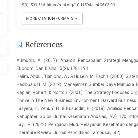
5
(3), 509-516. https://doi.org/10.11594/jesi.05.03.09
MORE CITATION FORMATS
References
Alimudin, A. (2017). Analisis Pencapaian Strategi Meng
Ekonomi Dan Bisnis , 5(2), 178–194.
Halim, Abdul, Tjahjono, A., & Husein. M. Fachri. (2000). S
Hasibuan, H. M. (2019). Manajemen Sumber Daya Manusia. 
Kaplan, Robert, & Norton. (2001). The Strategy Focused O
Thrive in The New Business Environment. Harvard Business 
Lasyera, E., Yeni, Y. H., & Busuddin, H. (2018). Analisis R
Kabupaten Solok. Jurnal Kesehatan Andalas, 7(2), 170. https
Layli, R. (2022). Pengaruh Mutu Pelayanan Kesehatan deng
Literature Review. Jurnal Pendidikan Tambusai, 6(2).