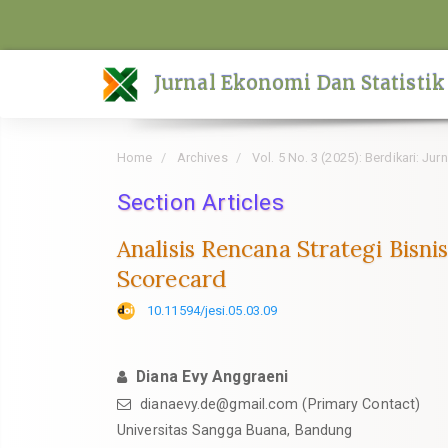
Quick
jump
to
Jurnal Ekonomi Dan Statistik
page
content
Main
Home
Archives
Vol. 5 No. 3 (2025): Berdikari: Ju
Navigation
Main
Section Articles
Content
Analisis Rencana Strategi Bisn
Sidebar
Scorecard
10.11594/jesi.05.03.09
Diana Evy Anggraeni
dianaevy.de@gmail.com (Primary Contact)
Universitas Sangga Buana, Bandung