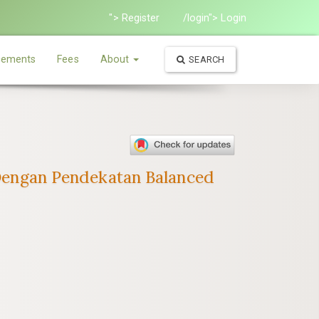
"> Register
/login"> Login
ements
Fees
About
SEARCH
i Dengan Pendekatan Balanced