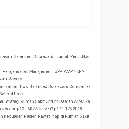
gunakan Balanced Scorecard. Jurnal Pendidikan
istem Pengendalian Manajemen . UPP AMP YKPN.
Bumi Aksara.
rganization : How Balanced Scorecard Companies
School Press.
encana Strategi Rumah Sakit Umum Daerah Arosuka,
://doi.org/10.25077/jka.v7.i2.p170-175.2018
an Kepuasan Pasien Rawat Inap di Rumah Sakit :